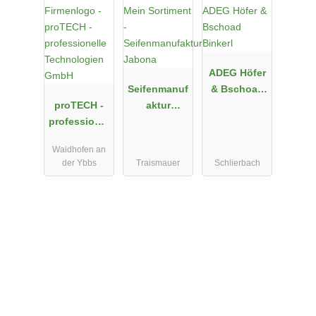
ADEG Höfer
Seifenmanuf
& Bschoad
proTECH -
aktur
Binkerl
professionel
Jabona
le
Waidhofen an
Technologie
der Ybbs
Traismauer
Schlierbach
n GmbH