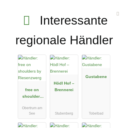
Interessante
regionale Händler
Gustabene
Hödl Hof –
free on
Brennerei
shoulders
by
Obertrum am
Riesenzwerg
See
Stubenberg
Tobelbad