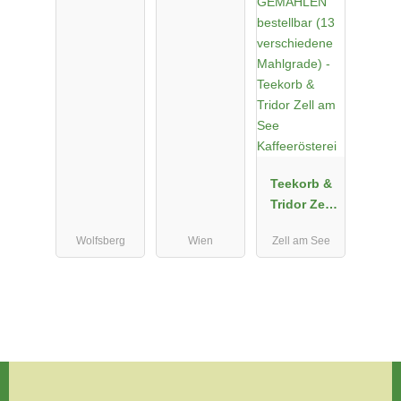
Teekorb &
Tridor Zell
am See
Wolfsberg
Wien
Zell am See
Kaffeeröster
ei