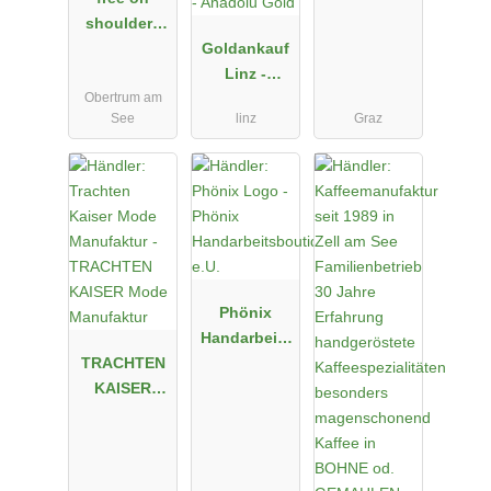
shoulders
by
Goldankauf
Riesenzwerg
Linz -
Obertrum am
Juwelier -
See
linz
Graz
Anadolu
Gold
Phönix
Handarbeits
TRACHTEN
boutique
KAISER
e.U.
Mode
Manufaktur