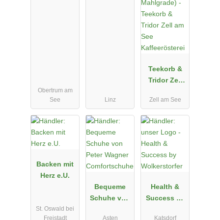
Teekorb &
Tridor Zell
Obertrum am
am See
See
Linz
Zell am See
Kaffeeröster
ei
Backen mit
Herz e.U.
Bequeme
Health &
Schuhe von
Success by
St. Oswald bei
Peter
Wolkerstorfe
Freistadt
Asten
Katsdorf