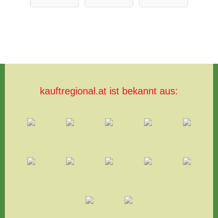
Wagner
r
Comfortsch
uhe
kauftregional.at ist bekannt aus: