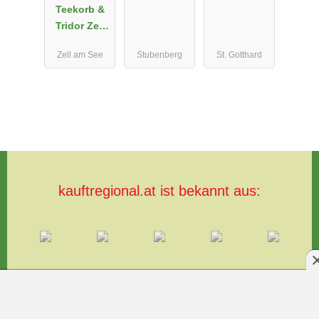
Teekorb &
Tridor Zell
am See
Zell am See
Stubenberg
St. Gotthard
Kaffeeröster
ei
kauftregional.at ist bekannt aus: