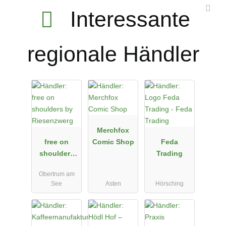
Interessante
regionale Händler
Merchfox
free on
Comic Shop
Feda
shoulders
Trading
by
Obertrum am
Riesenzwerg
See
Asten
Hörsching