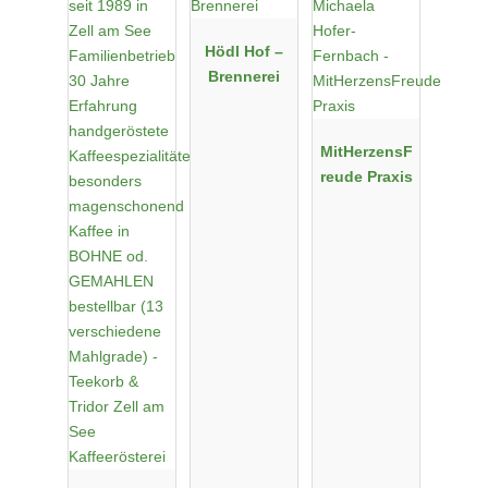
Hödl Hof –
Brennerei
MitHerzensF
reude Praxis