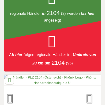
2104
regionale Händler
in
(2)
werden
bis hier
angezeigt
Ab hier
folgen
regionale Händler
im
Umkreis von
2104
20 km um
(95)