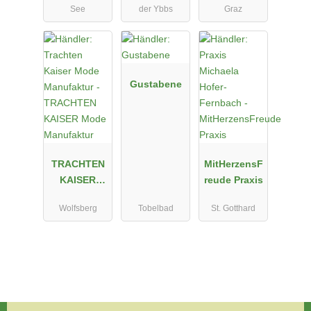
See
der Ybbs
Graz
n GmbH
Gustabene
TRACHTEN
MitHerzensF
KAISER
reude Praxis
Mode
Wolfsberg
Tobelbad
St. Gotthard
Manufaktur