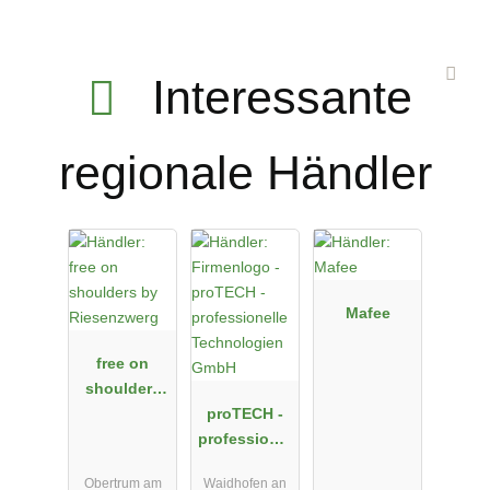
Interessante
regionale Händler
Mafee
free on
shoulders
by
proTECH -
Riesenzwerg
professionel
le
Obertrum am
Waidhofen an
Technologie